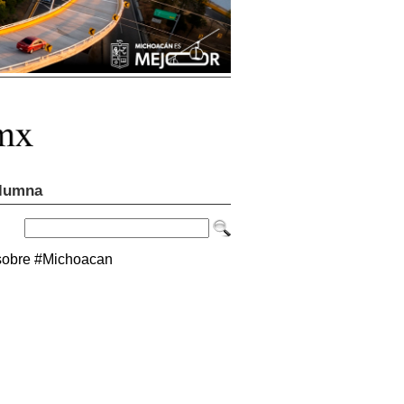
lumna
sobre #Michoacan