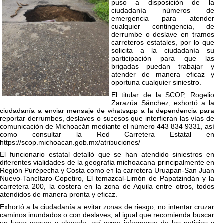
puso a disposición de la
ciudadanía números de
emergencia para atender
cualquier contingencia, de
derrumbe o deslave en tramos
carreteros estatales, por lo que
solicita a la ciudadanía su
participación para que las
brigadas puedan trabajar y
atender de manera eficaz y
oportuna cualquier siniestro.
El titular de la SCOP, Rogelio
Zarazúa Sánchez, exhortó a la
ciudadanía a enviar mensaje de whatsapp a la dependencia para
reportar derrumbes, deslaves o sucesos que interfieran las vías de
comunicación de Michoacán mediante el número 443 834 9331, así
como consultar la Red Carretera Estatal en
https://scop.michoacan.gob.mx/atribuciones/
El funcionario estatal detalló que se han atendido siniestros en
diferentes vialidades de la geografía michoacana principalmente en
Región Purépecha y Costa como en la carretera Uruapan-San Juan
Nuevo-Tancítaro-Copetiro, El temazcal-Limón de Papatzindán y la
carretera 200, la costera en la zona de Aquila entre otros, todos
atendidos de manera pronta y eficaz.
Exhortó a la ciudadanía a evitar zonas de riesgo, no intentar cruzar
caminos inundados o con deslaves, al igual que recomienda buscar
un lugar seguro y elevado, así como informarse de las noticias y