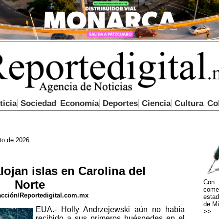
ticia
Sociedad
Economía
Deportes
Ciencia
Cultura
Co
to de 2026
alojan islas en Carolina del
Norte
Con 
come
cción/Reportedigital.com.mx
estad
de Mi
EUA.- Holly Andrzejewski aún no había
>>
recibido a sus primeros huéspedes en el