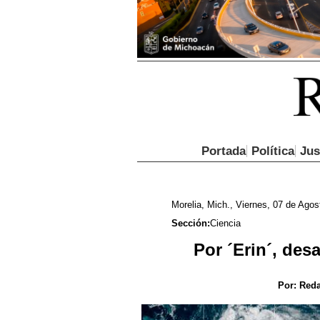
Portada
Política
Jus
Morelia, Mich., Viernes, 07 de Agos
Sección:
Ciencia
Por ´Erin´, des
Por:
Reda