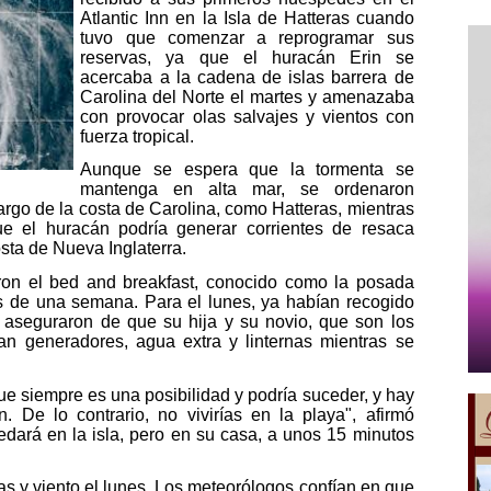
Atlantic Inn en la Isla de Hatteras cuando
tuvo que comenzar a reprogramar sus
reservas, ya que el huracán Erin se
acercaba a la cadena de islas barrera de
Carolina del Norte el martes y amenazaba
con provocar olas salvajes y vientos con
fuerza tropical.
Aunque se espera que la tormenta se
mantenga en alta mar, se ordenaron
largo de la costa de Carolina, como Hatteras, mientras
ue el huracán podría generar corrientes de resaca
sta de Nueva Inglaterra.
on el bed and breakfast, conocido como la posada
s de una semana. Para el lunes, ya habían recogido
e aseguraron de que su hija y su novio, que son los
ran generadores, agua extra y linternas mientras se
e siempre es una posibilidad y podría suceder, y hay
. De lo contrario, no vivirías en la playa", afirmó
dará en la isla, pero en su casa, a unos 15 minutos
ias y viento el lunes. Los meteorólogos confían en que