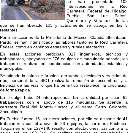
se han presentado 108
interrupciones en la Red
Carretera Federal de Hidalgo,
Puebla, San Luis Potosí,
Querétaro y Veracruz, de las
que se han liberado 103 y actualmente se trabaja en las 5
restantes.
Por instrucciones de la Presidenta de México, Claudia Sheinbaum
Pardo, se han intensificado las labores tanto en la Red Carretera
Federal como en caminos estatales y rurales afectados.
En estas acciones participan 317 ingenieros, técnicos y
trabajadores, apoyados de 276 equipos de maquinaria pesada; los
trabajos se realizan en coordinación con autoridades estatales y
municipales.
Se atiende la caída de árboles, derrumbes, deslaves y crecidas de
ríos; personal de la SICT realiza la remoción de escombros y la
limpieza de las vías lo que ha permitido restablecer la circulación
de forma rápida.
En Hidalgo hubo 24 interrupciones. En la entidad participan 63
trabajadores con el apoyo de 115 máquinas. Se atiende la
carretera Real del Monte-Huasca y el tramo Cerro Colorado-
Zacualtipán.
En Puebla fueron 16 las interrupciones, por ello se dispone de 41
trabajadores con el apoyo de 23 equipos; la carretera Pachuca-
Tuxpan en el km 127+140 resultó con afectaciones, así como a la