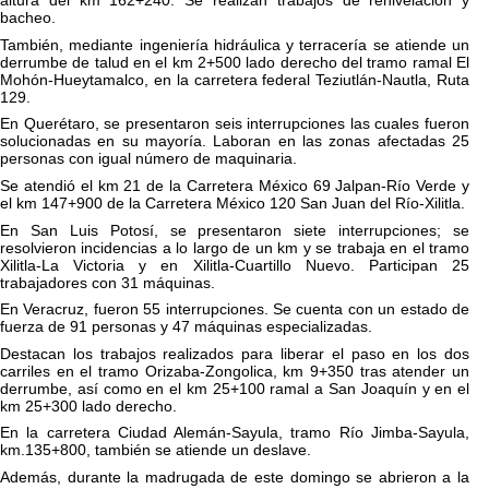
altura del km 162+240. Se realizan trabajos de renivelación y
bacheo.
También, mediante ingeniería hidráulica y terracería se atiende un
derrumbe de talud en el km 2+500 lado derecho del tramo ramal El
Mohón-Hueytamalco, en la carretera federal Teziutlán-Nautla, Ruta
129.
En Querétaro, se presentaron seis interrupciones las cuales fueron
solucionadas en su mayoría. Laboran en las zonas afectadas 25
personas con igual número de maquinaria.
Se atendió el km 21 de la Carretera México 69 Jalpan-Río Verde y
el km 147+900 de la Carretera México 120 San Juan del Río-Xilitla.
En San Luis Potosí, se presentaron siete interrupciones; se
resolvieron incidencias a lo largo de un km y se trabaja en el tramo
Xilitla-La Victoria y en Xilitla-Cuartillo Nuevo. Participan 25
trabajadores con 31 máquinas.
En Veracruz, fueron 55 interrupciones. Se cuenta con un estado de
fuerza de 91 personas y 47 máquinas especializadas.
Destacan los trabajos realizados para liberar el paso en los dos
carriles en el tramo Orizaba-Zongolica, km 9+350 tras atender un
derrumbe, así como en el km 25+100 ramal a San Joaquín y en el
km 25+300 lado derecho.
En la carretera Ciudad Alemán-Sayula, tramo Río Jimba-Sayula,
km.135+800, también se atiende un deslave.
Además, durante la madrugada de este domingo se abrieron a la