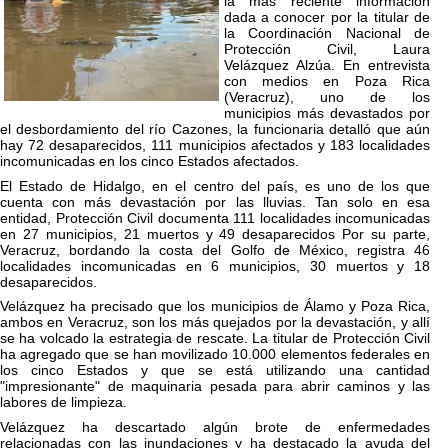
la más reciente información
dada a conocer por la titular de
la Coordinación Nacional de
Protección Civil, Laura
Velázquez Alzúa. En entrevista
con medios en Poza Rica
(Veracruz), uno de los
municipios más devastados por
el desbordamiento del río Cazones, la funcionaria detalló que aún
hay 72 desaparecidos, 111 municipios afectados y 183 localidades
incomunicadas en los cinco Estados afectados.
El Estado de Hidalgo, en el centro del país, es uno de los que
cuenta con más devastación por las lluvias. Tan solo en esa
entidad, Protección Civil documenta 111 localidades incomunicadas
en 27 municipios, 21 muertos y 49 desaparecidos Por su parte,
Veracruz, bordando la costa del Golfo de México, registra 46
localidades incomunicadas en 6 municipios, 30 muertos y 18
desaparecidos.
Velázquez ha precisado que los municipios de Álamo y Poza Rica,
ambos en Veracruz, son los más quejados por la devastación, y allí
se ha volcado la estrategia de rescate. La titular de Protección Civil
ha agregado que se han movilizado 10.000 elementos federales en
los cinco Estados y que se está utilizando una cantidad
"impresionante" de maquinaria pesada para abrir caminos y las
labores de limpieza.
Velázquez ha descartado algún brote de enfermedades
relacionadas con las inundaciones y ha destacado la ayuda del