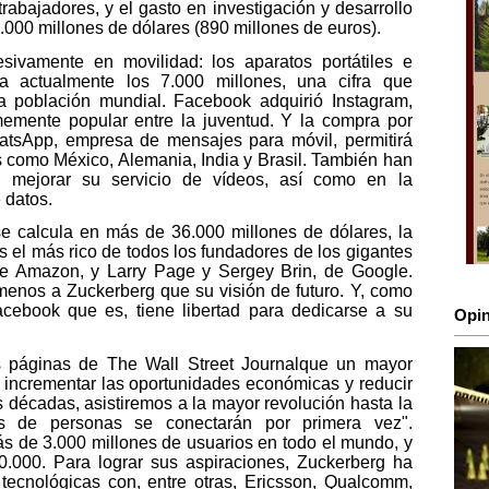
rabajadores, y el gasto en investigación y desarrollo
1.000 millones de dólares (890 millones de euros).
sivamente en movilidad: los aparatos portátiles e
a actualmente los 7.000 millones, una cifra que
 población mundial. Facebook adquirió Instagram,
rmemente popular entre la juventud. Y la compra por
atsApp, empresa de mensajes para móvil, permitirá
 como México, Alemania, India y Brasil. También han
en mejorar su servicio de vídeos, así como en la
 datos.
se calcula en más de 36.000 millones de dólares, la
 el más rico de todos los fundadores de los gigantes
, de Amazon, y Larry Page y Sergey Brin, de Google.
 menos a Zuckerberg que su visión de futuro. Y, como
Facebook que es, tiene libertad para dedicarse a su
Opin
s páginas de The Wall Street Journalque un mayor
a incrementar las oportunidades económicas y reducir
 décadas, asistiremos a la mayor revolución hasta la
s de personas se conectarán por primera vez".
ás de 3.000 millones de usuarios en todo el mundo, y
0.000. Para lograr sus aspiraciones, Zuckerberg ha
ecnológicas con, entre otras, Ericsson, Qualcomm,