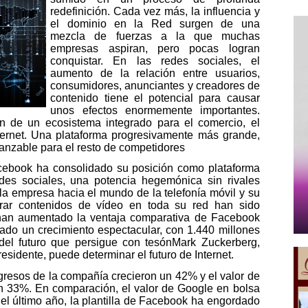
redefinición. Cada vez más, la influencia y
el dominio en la Red surgen de una
mezcla de fuerzas a la que muchas
empresas aspiran, pero pocas logran
conquistar. En las redes sociales, el
aumento de la relación entre usuarios,
consumidores, anunciantes y creadores de
contenido tiene el potencial para causar
unos efectos enormemente importantes.
n de un ecosistema integrado para el comercio, el
ternet. Una plataforma progresivamente más grande,
anzable para el resto de competidores
Facebook ha consolidado su posición como plataforma
es sociales, una potencia hegemónica sin rivales
e la empresa hacia el mundo de la telefonía móvil y su
orar contenidos de vídeo en toda su red han sido
 han aumentado la ventaja comparativa de Facebook
iado un crecimiento espectacular, con 1.440 millones
del futuro que persigue con tesónMark Zuckerberg,
sidente, puede determinar el futuro de Internet.
ngresos de la compañía crecieron un 42% y el valor de
n 33%. En comparación, el valor de Google en bolsa
el último año, la plantilla de Facebook ha engordado