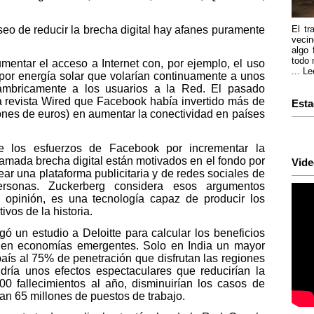
seo de reducir la brecha digital hay afanes puramente
El tr
vecin
algo 
todo 
mentar el acceso a Internet con, por ejemplo, el uso
...
Le
 por energía solar que volarían continuamente a unos
lámbricamente a los usuarios a la Red. El pasado
a revista Wired que Facebook había invertido más de
Esta
ones de euros) en aumentar la conectividad en países
e los esfuerzos de Facebook por incrementar la
 llamada brecha digital están motivados en el fondo por
Vide
rear una plataforma publicitaria y de redes sociales de
ersonas. Zuckerberg considera esos argumentos
u opinión, es una tecnología capaz de producir los
vos de la historia.
 un estudio a Deloitte para calcular los beneficios
 en economías emergentes. Solo en India un mayor
país al 75% de penetración que disfrutan las regiones
ndría unos efectos espectaculares que reducirían la
000 fallecimientos al año, disminuirían los casos de
an 65 millones de puestos de trabajo.