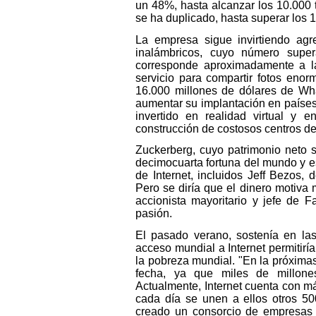
un 48%, hasta alcanzar los 10.000 t
se ha duplicado, hasta superar los 
La empresa sigue invirtiendo agre
inalámbricos, cuyo número super
corresponde aproximadamente a la
servicio para compartir fotos eno
16.000 millones de dólares de Wh
aumentar su implantación en países
invertido en realidad virtual y 
construcción de costosos centros de
Zuckerberg, cuyo patrimonio neto 
decimocuarta fortuna del mundo y es
de Internet, incluidos Jeff Bezos
Pero se diría que el dinero motiva
accionista mayoritario y jefe de 
pasión.
El pasado verano, sostenía en la
acceso mundial a Internet permitirí
la pobreza mundial. "En la próximas
fecha, ya que miles de millone
Actualmente, Internet cuenta con m
cada día se unen a ellos otros 50
creado un consorcio de empresas t