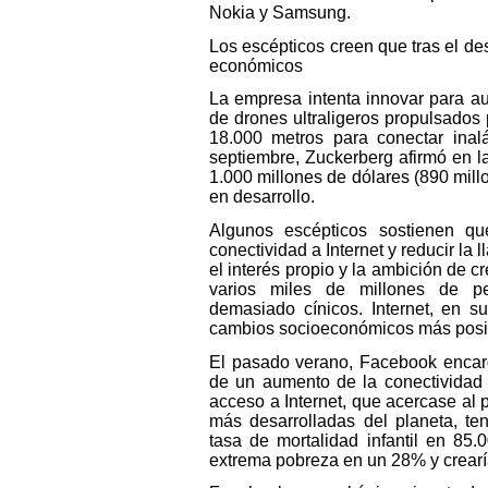
Nokia y Samsung.
Los escépticos creen que tras el de
económicos
La empresa intenta innovar para au
de drones ultraligeros propulsados
18.000 metros para conectar ina
septiembre, Zuckerberg afirmó en l
1.000 millones de dólares (890 mill
en desarrollo.
Algunos escépticos sostienen qu
conectividad a Internet y reducir la
el interés propio y la ambición de c
varios miles de millones de p
demasiado cínicos. Internet, en s
cambios socioeconómicos más positi
El pasado verano, Facebook encargó
de un aumento de la conectividad
acceso a Internet, que acercase al 
más desarrolladas del planeta, te
tasa de mortalidad infantil en 85.
extrema pobreza en un 28% y crearí