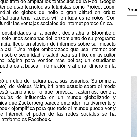
que trata de ampliar los tentáculos de la Red. Google
tende usar tecnologías futuristas como Project Loon,
Anu
dial de globos de helio a gran altitud en órbita
eñal para tener acceso wifi en lugares remotos. Con
fundir las ventajas sociales de Internet parece única.
r posibilidades a la gente", declaraba a Bloomberg
 a solo unas semanas del lanzamiento de su programa
ambia, llegó un aluvión de informes sobre su impacto
a así: "Una mujer embarazada que usa Internet por
n sobre seguridad y salud para su hijo; un avicultor
a página para vender más pollos; un estudiante
kipedia para buscar información y ahorrar dinero en la
.
eó un club de lectura para sus usuarios. Su primera
ate), de Moisés Naím, brillante estudio sobre el modo
está cambiando, lo que provoca trastornos, genera
rquías de influencia en un mundo globalizado y
mica que Zuckerberg parece entender intuitivamente y
book ejemplifica para que todo el mundo pueda ver y
e Internet, el poder de las redes sociales se ha
plataforma es Facebook.