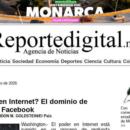
ticia
Sociedad
Economía
Deportes
Ciencia
Cultura
Co
to de 2026
n Internet? El dominio de
Facebook
Con 
come
DON M. GOLDSTEIN/El País
estad
de Mi
Washington.- El poder en Internet está
>>
sumido en un proceso de profunda