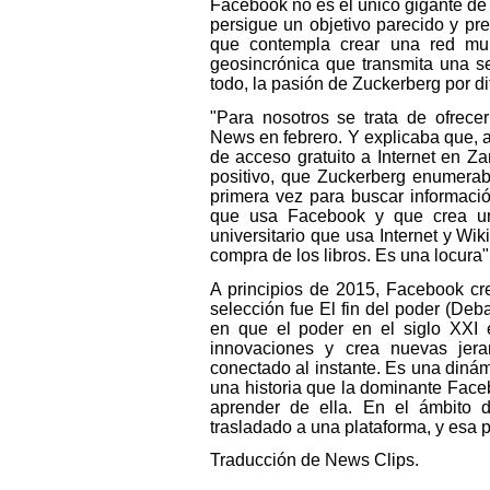
Facebook no es el único gigante de 
persigue un objetivo parecido y pre
que contempla crear una red mun
geosincrónica que transmita una s
todo, la pasión de Zuckerberg por di
"Para nosotros se trata de ofrece
News en febrero. Y explicaba que,
de acceso gratuito a Internet en Z
positivo, que Zuckerberg enumerab
primera vez para buscar informació
que usa Facebook y que crea un
universitario que usa Internet y Wi
compra de los libros. Es una locura"
A principios de 2015, Facebook cr
selección fue El fin del poder (Deb
en que el poder en el siglo XXI 
innovaciones y crea nuevas jera
conectado al instante. Es una diná
una historia que la dominante Face
aprender de ella. En el ámbito d
trasladado a una plataforma, y esa 
Traducción de News Clips.