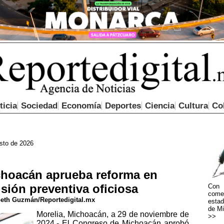
ticia
Sociedad
Economía
Deportes
Ciencia
Cultura
Co
sto de 2026
hoacán aprueba reforma en
isión preventiva oficiosa
Con 
come
eth Guzmán/Reportedigital.mx
estad
de Mi
Morelia, Michoacán, a 29 de noviembre de
>>
2024.- El Congreso de Michoacán aprobó