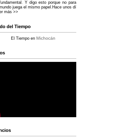
fundamental. Y digo esto porque no para
mundo juega el mismo papel.Hace unos dí
er más >>
do del Tiempo
Michocán
El Tiempo en
os
ncios