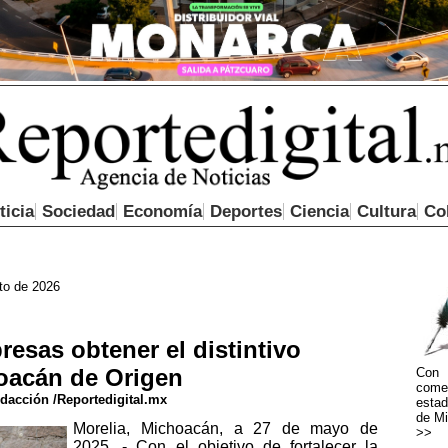
ticia
Sociedad
Economía
Deportes
Ciencia
Cultura
Co
to de 2026
esas obtener el distintivo
oacán de Origen
Con 
come
dacción /Reportedigital.mx
estad
de Mi
Morelia, Michoacán, a 27 de mayo de
>>
2025 .- Con el objetivo de fortalecer la