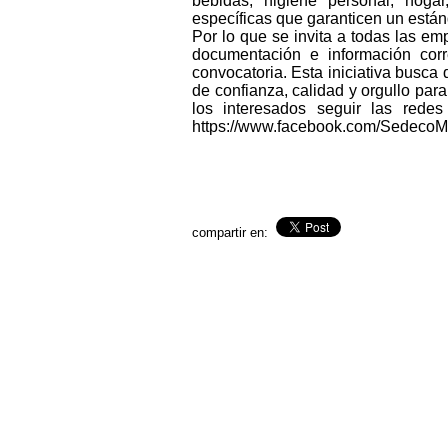
bebidas, higiene personal, hogar,
específicas que garanticen un estánd
Por lo que se invita a todas las 
documentación e información corr
convocatoria. Esta iniciativa busc
de confianza, calidad y orgullo par
los interesados seguir las rede
https://www.facebook.com/SedecoM
compartir en: