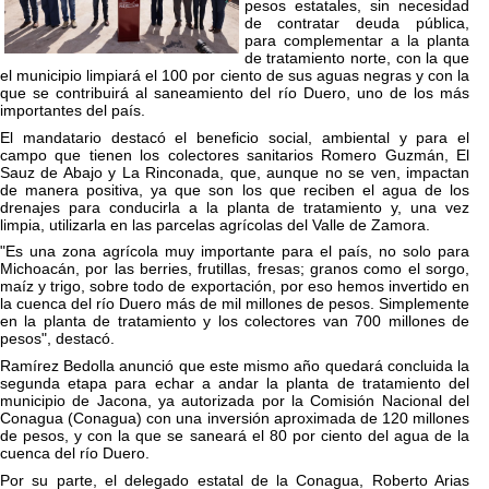
pesos estatales, sin necesidad
de contratar deuda pública,
para complementar a la planta
de tratamiento norte, con la que
el municipio limpiará el 100 por ciento de sus aguas negras y con la
que se contribuirá al saneamiento del río Duero, uno de los más
importantes del país.
El mandatario destacó el beneficio social, ambiental y para el
campo que tienen los colectores sanitarios Romero Guzmán, El
Sauz de Abajo y La Rinconada, que, aunque no se ven, impactan
de manera positiva, ya que son los que reciben el agua de los
drenajes para conducirla a la planta de tratamiento y, una vez
limpia, utilizarla en las parcelas agrícolas del Valle de Zamora.
"Es una zona agrícola muy importante para el país, no solo para
Michoacán, por las berries, frutillas, fresas; granos como el sorgo,
maíz y trigo, sobre todo de exportación, por eso hemos invertido en
la cuenca del río Duero más de mil millones de pesos. Simplemente
en la planta de tratamiento y los colectores van 700 millones de
pesos", destacó.
Ramírez Bedolla anunció que este mismo año quedará concluida la
segunda etapa para echar a andar la planta de tratamiento del
municipio de Jacona, ya autorizada por la Comisión Nacional del
Conagua (Conagua) con una inversión aproximada de 120 millones
de pesos, y con la que se saneará el 80 por ciento del agua de la
cuenca del río Duero.
Por su parte, el delegado estatal de la Conagua, Roberto Arias