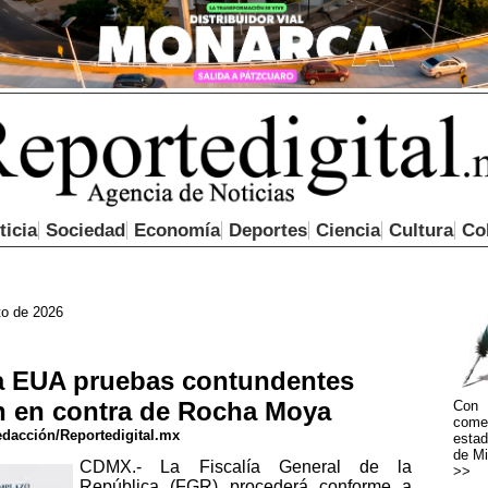
ticia
Sociedad
Economía
Deportes
Ciencia
Cultura
Co
to de 2026
a EUA pruebas contundentes
n en contra de Rocha Moya
Con 
come
dacción/Reportedigital.mx
estad
de Mi
CDMX.- La Fiscalía General de la
>>
República (FGR) procederá conforme a