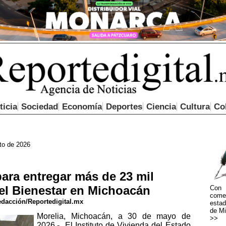
ticia
Sociedad
Economía
Deportes
Ciencia
Cultura
Co
to de 2026
para entregar más de 23 mil
 el Bienestar en Michoacán
Con 
come
dacción/Reportedigital.mx
estad
de Mi
Morelia, Michoacán, a 30 de mayo de
>>
2026.- El Instituto de Vivienda del Estado