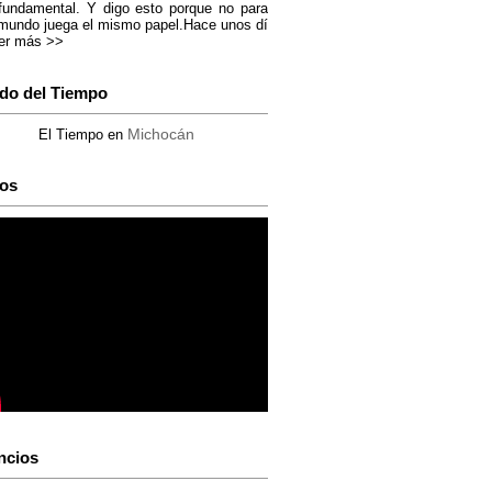
fundamental. Y digo esto porque no para
mundo juega el mismo papel.Hace unos dí
er más >>
do del Tiempo
Michocán
El Tiempo en
os
ncios