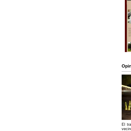
Opin
El tr
vecin