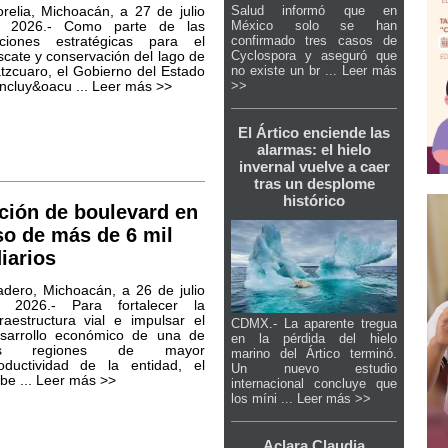
Salud informó que en
relia, Michoacán, a 27 de julio
México solo se han
 2026.- Como parte de las
confirmado tres casos de
ciones estratégicas para el
Cyclospora y aseguró que
scate y conservación del lago de
no existe un br ...
Leer más
tzcuaro, el Gobierno del Estado
>>
ncluy&oacu ...
Leer más >>
El Ártico enciende las
alarmas: el hielo
invernal vuelve a caer
tras un desplome
histórico
ación de boulevard en
so de más de 6 mil
iarios
dero, Michoacán, a 26 de julio
 2026.- Para fortalecer la
fraestructura vial e impulsar el
CDMX.- La aparente tregua
sarrollo económico de una de
en la pérdida del hielo
as regiones de mayor
marino del Ártico terminó.
oductividad de la entidad, el
Un nuevo estudio
be ...
Leer más >>
internacional concluye que
los míni ...
Leer más >>
Aclara Claudia