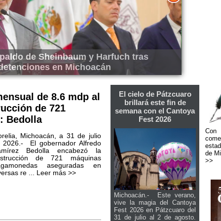
os con China en reunión clave con el
In
ador Chen Daojiang
El cielo de Pátzcuaro
ensual de 8.6 mdp al
brillará este fin de
rucción de 721
semana con el Cantoya
: Bedolla
Fest 2026
Con 
relia, Michoacán, a 31 de julio
come
 2026.- El gobernador Alfredo
estad
mírez Bedolla encabezó la
de Mi
strucción de 721 máquinas
>>
ragamonedas aseguradas en
versas re ...
Leer más >>
Michoacán.- Este verano,
vive la magia del Cantoya
Fest 2026 en Pátzcuaro del
31 de julio al 2 de agosto.