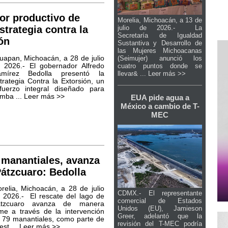
tor productivo de
Morelia, Michoacán, a 13 de
julio de 2026.- La
trategia contra la
Secretaría de Igualdad
ón
Sustantiva y Desarrollo de
las Mujeres Michoacanas
uapan, Michoacán, a 28 de julio
(Seimujer) anunció los
 2026.- El gobernador Alfredo
cuatro puntos donde se
mírez Bedolla presentó la
llevar& ...
Leer más >>
trategia Contra la Extorsión, un
fuerzo integral diseñado para
mba ...
Leer más >>
EUA pide agua a
México a cambio de T-
MEC
 manantiales, avanza
Pátzcuaro: Bedolla
relia, Michoacán, a 28 de julio
CDMX.- El representante
 2026.- El rescate del lago de
comercial de Estados
átzcuaro avanza de manera
Unidos (EU), Jamieson
rme a través de la intervención
Greer, adelantó que la
 79 manantiales, como parte de
revisión del T-MEC podría
est ...
Leer más >>