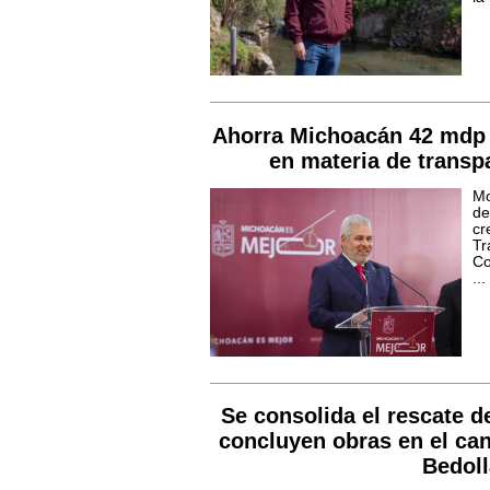
Ahorra Michoacán 42 mdp t
en materia de transp
Mo
d
cr
Tr
Co
...
Se consolida el rescate d
concluyen obras en el can
Bedol