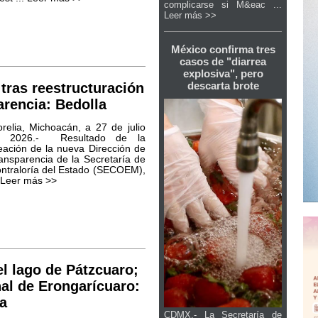
complicarse si M&eac ...
Leer más >>
México confirma tres
casos de "diarrea
explosiva", pero
descarta brote
ras reestructuración
arencia: Bedolla
relia, Michoacán, a 27 de julio
e 2026.- Resultado de la
eación de la nueva Dirección de
ansparencia de la Secretaría de
ntraloría del Estado (SECOEM),
Leer más >>
el lago de Pátzcuaro;
al de Erongarícuaro:
la
CDMX.- La Secretaría de