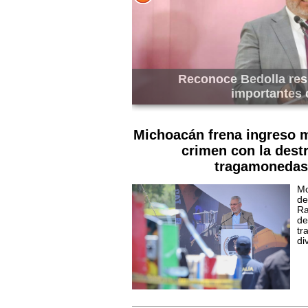
y Harfuch tras
Bedolla fortalece laz
hoacán
embaj
Michoacán frena ingreso m
crimen con la dest
tragamonedas
Mo
de
Ra
de
t
di