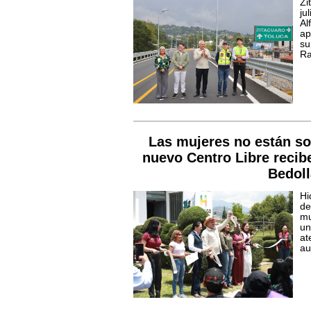
Zi
ju
Al
ap
su
Ra
Las mujeres no están so
nuevo Centro Libre recibe
Bedol
Hi
de
mu
un
at
au