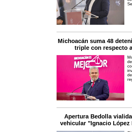
Se
Michoacán suma 48 detenid
triple con respecto 
Mo
d
c
in
de
re
Apertura Bedolla vialid
vehicular "Ignacio López