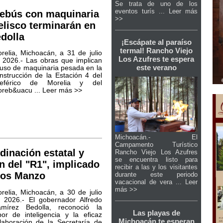
Se trata de uno de los
eventos turís ...
Leer más
rebús con maquinaria
>>
elisco terminarán en
dolla
¡Escápate al paraíso
termal! Rancho Viejo
relia, Michoacán, a 31 de julio
Los Azufres te espera
 2026.- Las obras que implican
este verano
 uso de maquinaria pesada en la
nstrucción de la Estación 4 del
leférico de Morelia y del
reb&uacu ...
Leer más >>
Michoacán.- El
Campamento Turístico
inación estatal y
Rancho Viejo Los Azufres
se encuentra listo para
n del "R1", implicado
recibir a las y los visitantes
los Manzo
durante este periodo
vacacional de vera ...
Leer
más >>
relia, Michoacán, a 30 de julio
 2026.- El gobernador Alfredo
mírez Bedolla, reconoció la
Las playas de
bor de inteligencia y la eficaz
Michoacán te esperan
laboración de la Secretaría de