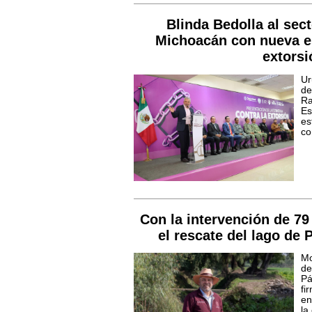
Blinda Bedolla al sec
Michoacán con nueva es
extorsi
Ur
de
Ra
Es
es
co
Con la intervención de 79
el rescate del lago de 
Mo
de
P
fi
en
la 