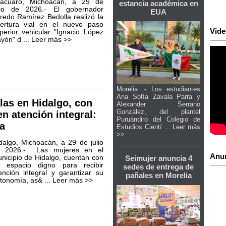
tácuaro, Michoacán, a 29 de
estancia académica en
lio de 2026.- El gobernador
EUA
fredo Ramírez Bedolla realizó la
ertura vial en el nuevo paso
Vide
perior vehicular "Ignacio López
yón" d ...
Leer más >>
Morelia .- Los estudiantes
Ana Sofía Zavala Parra y
las en Hidalgo, con
Alexander Serrano
González, del plantel
n atención integral:
Puruándiro del Colegio de
la
Estudios Cientí ...
Leer más
>>
dalgo, Michoacán, a 29 de julio
 2026.- Las mujeres en el
Anu
nicipio de Hidalgo, cuentan con
Seimujer anuncia 4
 espacio digno para recibir
sedes de entrega de
ención integral y garantizar su
pañales en Morelia
tonomía, as& ...
Leer más >>