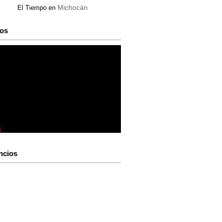
Michocán
El Tiempo en
os
ncios