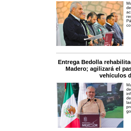
Mo
de
ac
re
Pá
co
Entrega Bedolla rehabilit
Madero; agilizará el pa
vehículos d
Ma
de
in
de
l
pr
go