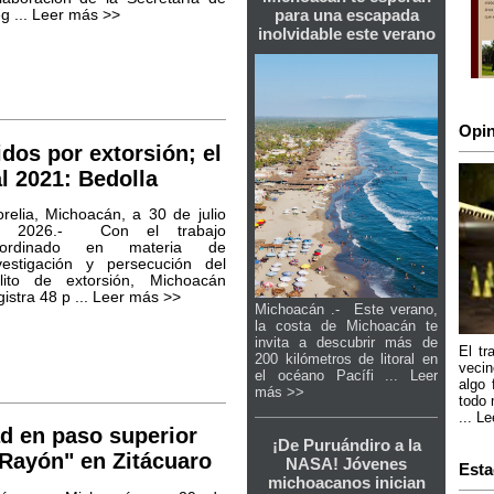
para una escapada
g ...
Leer más >>
inolvidable este verano
Opin
os por extorsión; el
al 2021: Bedolla
relia, Michoacán, a 30 de julio
e 2026.- Con el trabajo
oordinado en materia de
vestigación y persecución del
lito de extorsión, Michoacán
gistra 48 p ...
Leer más >>
Michoacán .- Este verano,
la costa de Michoacán te
invita a descubrir más de
El tr
200 kilómetros de litoral en
vecin
el océano Pacífi ...
Leer
algo 
más >>
todo 
...
Le
ad en paso superior
¡De Puruándiro a la
 Rayón" en Zitácuaro
NASA! Jóvenes
Esta
michoacanos inician