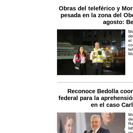
Obras del teleférico y Mo
pesada en la zona del Ob
agosto: Be
Mo
de
el
co
te
Mo
Reconoce Bedolla coord
federal para la aprehensió
en el caso Car
Mo
de
Ra
la
co