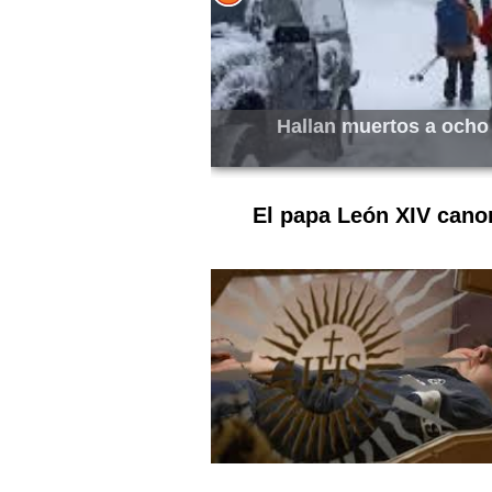
norme avalancha
Más de 18 millones d
El papa León XIV canon