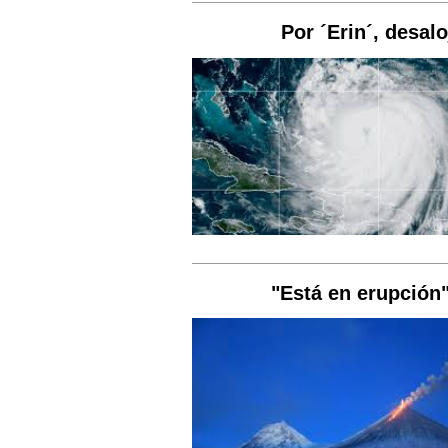
Por ´Erin´, desal
"Está en erupción"