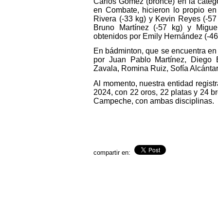
Carlos Gómez (bronce) en la categ
en Combate, hicieron lo propio en
Rivera (-33 kg) y Kevin Reyes (-57
Bruno Martínez (-57 kg) y Miguel
obtenidos por Emily Hernández (-46 
En bádminton, que se encuentra e
por Juan Pablo Martínez, Diego B
Zavala, Romina Ruiz, Sofía Alcántara
Al momento, nuestra entidad regis
2024, con 22 oros, 22 platas y 24 b
Campeche, con ambas disciplinas.
compartir en: