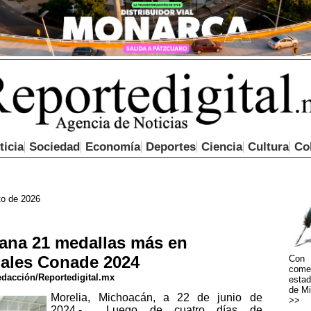
ticia
Sociedad
Economía
Deportes
Ciencia
Cultura
Co
to de 2026
ana 21 medallas más en
ales Conade 2024
Con 
come
dacción/Reportedigital.mx
estad
de Mi
Morelia, Michoacán, a 22 de junio de
>>
2024.- Luego de cuatro días de