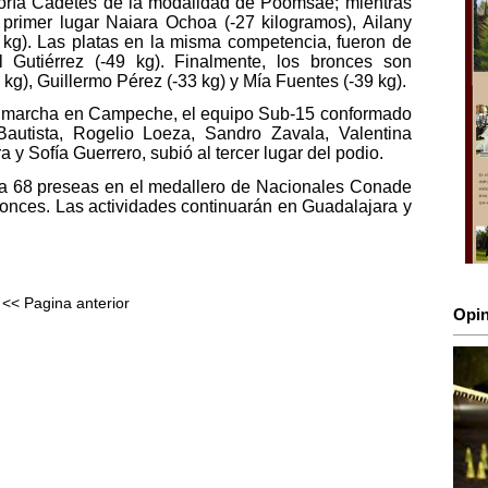
oría Cadetes de la modalidad de Poomsae; mientras
 primer lugar Naiara Ochoa (-27 kilogramos), Ailany
 kg). Las platas en la misma competencia, fueron de
 Gutiérrez (-49 kg). Finalmente, los bronces son
kg), Guillermo Pérez (-33 kg) y Mía Fuentes (-39 kg).
n marcha en Campeche, el equipo Sub-15 conformado
autista, Rogelio Loeza, Sandro Zavala, Valentina
 y Sofía Guerrero, subió al tercer lugar del podio.
tra 68 preseas en el medallero de Nacionales Conade
ronces. Las actividades continuarán en Guadalajara y
<< Pagina anterior
Opin