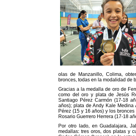
olas de Manzanillo, Colima, obten
bronces, todas en la modalidad de
Gracias a la medalla de oro de Fe
como del oro y plata de Jesús R
Santiago Pérez Carmón (17-18 año
años); plata de Andy Kale Medina A
Pérez (15 y 16 años) y los bronce
Rosario Guerrero Herrera (17-18 añ
Por otro lado, en Guadalajara, Ja
medallas: tres oros, dos platas y 