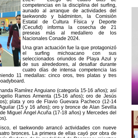
competencias en la disciplina del surfing,
aunado al arranque de actividades del
taekwondo y bádminton, la Comisión
Estatal de Cultura Física y Deporte
(Cecufid) informa la cosecha de 21
preseas más al medallero de los
Nacionales Conade 2024.
Una gran actuación fue la que protagonizó
el surfing michoacano con sus
seleccionados oriundos de Playa Azul y
de sus alrededores, al desafiar durante
cuatro días de intensa competencia las
iendo 11 medallas: cinco oros, tres platas y tres
 boadyboard.
rnanda Ramírez Anguiano (categoría 15-16 años); así
ogelio Ramos Armenta (15-16 años); oro de Jesús
s); plata y oro de Flavio Guevara Pacheco (12-14
guilar (15 y 16 años); oro y bronce de Alan Sevilla
s de Miguel Ángel Acuña (17-18 años) y Mercedes del
os).
lisco, el taekwondo arrancó actividades con nueve
cuatro bronces. La primera de ellas cayó por obra de